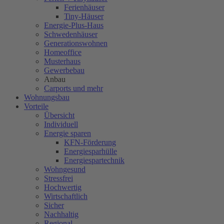
Ferienhäuser
Tiny-Häuser
Energie-Plus-Haus
Schwedenhäuser
Generationswohnen
Homeoffice
Musterhaus
Gewerbebau
Anbau
Carports und mehr
Wohnungsbau
Vorteile
Übersicht
Individuell
Energie sparen
KFN-Förderung
Energiesparhülle
Energiespartechnik
Wohngesund
Stressfrei
Hochwertig
Wirtschaftlich
Sicher
Nachhaltig
Regional