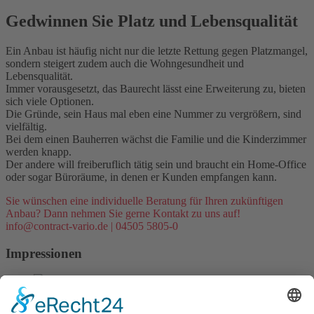
Gedwinnen Sie Platz und Lebensqualität
Ein Anbau ist häufig nicht nur die letzte Rettung gegen Platzmangel,
sondern steigert zudem auch die Wohngesundheit und
Lebensqualität.
Immer vorausgesetzt, das Baurecht lässt eine Erweiterung zu, bieten
sich viele Optionen.
Die Gründe, sein Haus mal eben eine Nummer zu vergrößern, sind
vielfältig.
Bei dem einen Bauherren wächst die Familie und die Kinderzimmer
werden knapp.
Der andere will freiberuflich tätig sein und braucht ein Home-Office
oder sogar Büroräume, in denen er Kunden empfangen kann.
Sie wünschen eine individuelle Beratung für Ihren zukünftigen
Anbau? Dann nehmen Sie gerne Kontakt zu uns auf!
info@contract-vario.de
|
04505 5805-0
Impressionen