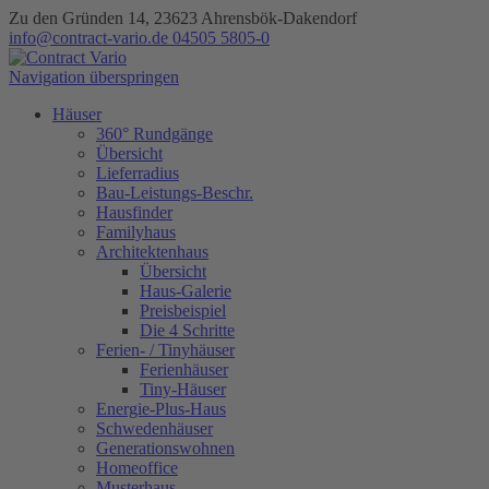
Zu den Gründen 14, 23623 Ahrensbök-Dakendorf
info@contract-vario.de
04505 5805-0
Navigation überspringen
Häuser
360° Rundgänge
Übersicht
Lieferradius
Bau-Leistungs-Beschr.
Hausfinder
Familyhaus
Architektenhaus
Übersicht
Haus-Galerie
Preisbeispiel
Die 4 Schritte
Ferien- / Tinyhäuser
Ferienhäuser
Tiny-Häuser
Energie-Plus-Haus
Schwedenhäuser
Generationswohnen
Homeoffice
Musterhaus