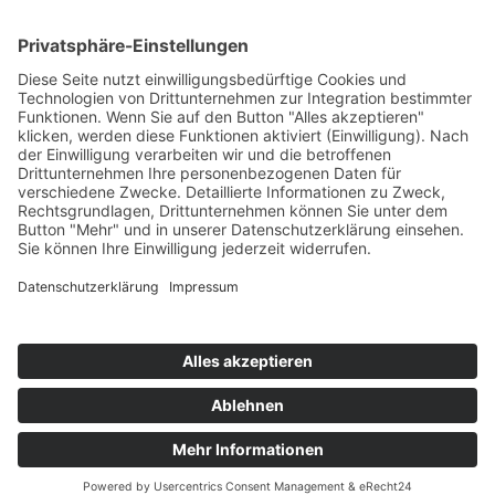
zurück
Impressum
|
Datenschutz
|
Barrierefreiheitserklärung
|
Infopaket
anfordern
|
Seite drucken
Kontakt