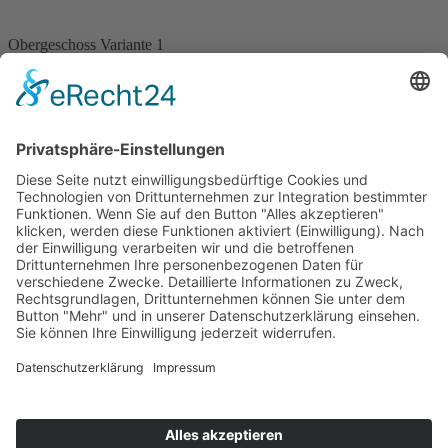
Obergeschoss Variante 1
Ihre Vorteile
Freie Fassadengestaltung
Flexible Grundrissgestaltung
Viele Anbauteile wählbar
Sehr geringe Heizkosten
Alle KfW-Förderklassen möglich
Perfektes Raumklima
Inklusive
"Thermo 200" Dämmpaket
"Vaillant" Wärmepumpe mit Fußbodenheizung
GEG-Effizienzhaus
"5 Sterne" Sicherheitspaket
Hochwertige Zellulosedämmung
Elegante sichtbare Leimholzdecke