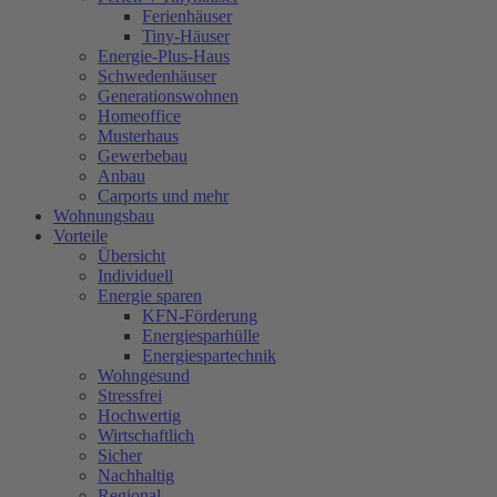
Ferienhäuser
Tiny-Häuser
Energie-Plus-Haus
Schwedenhäuser
Generationswohnen
Homeoffice
Musterhaus
Gewerbebau
Anbau
Carports und mehr
Wohnungsbau
Vorteile
Übersicht
Individuell
Energie sparen
KFN-Förderung
Energiesparhülle
Energiespartechnik
Wohngesund
Stressfrei
Hochwertig
Wirtschaftlich
Sicher
Nachhaltig
Regional