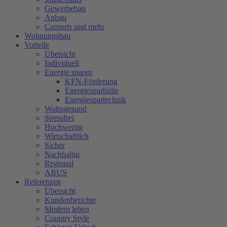
Gewerbebau
Anbau
Carports und mehr
Wohnungsbau
Vorteile
Übersicht
Individuell
Energie sparen
KFN-Förderung
Energiesparhülle
Energiespartechnik
Wohngesund
Stressfrei
Hochwertig
Wirtschaftlich
Sicher
Nachhaltig
Regional
ABUS
Referenzen
Übersicht
Kundenberichte
Modern leben
Country Style