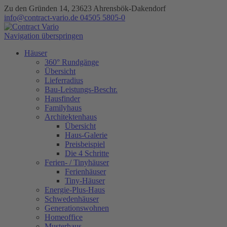
Zu den Gründen 14, 23623 Ahrensbök-Dakendorf
info@contract-vario.de
04505 5805-0
Navigation überspringen
Häuser
360° Rundgänge
Übersicht
Lieferradius
Bau-Leistungs-Beschr.
Hausfinder
Familyhaus
Architektenhaus
Übersicht
Haus-Galerie
Preisbeispiel
Die 4 Schritte
Ferien- / Tinyhäuser
Ferienhäuser
Tiny-Häuser
Energie-Plus-Haus
Schwedenhäuser
Generationswohnen
Homeoffice
Musterhaus