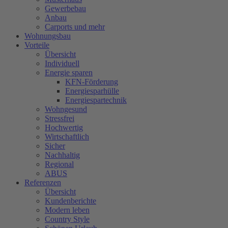
Gewerbebau
Anbau
Carports und mehr
Wohnungsbau
Vorteile
Übersicht
Individuell
Energie sparen
KFN-Förderung
Energiesparhülle
Energiespartechnik
Wohngesund
Stressfrei
Hochwertig
Wirtschaftlich
Sicher
Nachhaltig
Regional
ABUS
Referenzen
Übersicht
Kundenberichte
Modern leben
Country Style