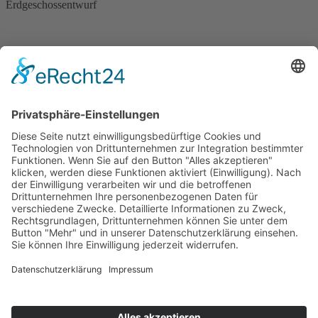
Erdgeschossentwurf
Obergeschossentwurf
Ihre Vorteile
Freie Architektenplanung
Wohngesunde Bauweise
Sehr geringe Heizkosten
Alle KfW-Förderklassen möglich
Perfektes Raumklima
Inklusive
"Thermo 200" Dämmpaket
"Vaillant" Gasbrennwert mit Solar
KfW 70 gefördert
"5 Sterne" Sicherheitspaket
Hochwertige Zellulosedämmung
Elegante sichtbare Leimholzdecke