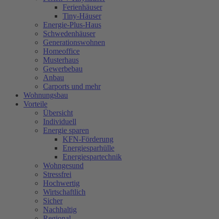
Ferienhäuser
Tiny-Häuser
Energie-Plus-Haus
Schwedenhäuser
Generationswohnen
Homeoffice
Musterhaus
Gewerbebau
Anbau
Carports und mehr
Wohnungsbau
Vorteile
Übersicht
Individuell
Energie sparen
KFN-Förderung
Energiesparhülle
Energiespartechnik
Wohngesund
Stressfrei
Hochwertig
Wirtschaftlich
Sicher
Nachhaltig
Regional