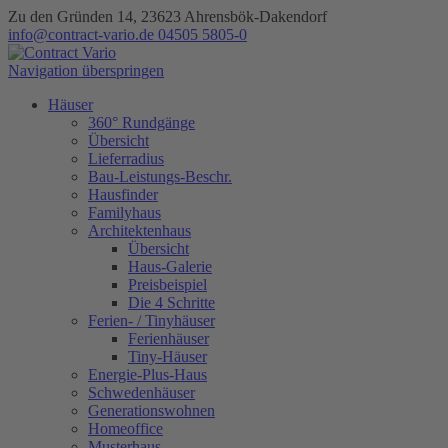
Zu den Gründen 14, 23623 Ahrensbök-Dakendorf
info@contract-vario.de
04505 5805-0
Navigation überspringen
Häuser
360° Rundgänge
Übersicht
Lieferradius
Bau-Leistungs-Beschr.
Hausfinder
Familyhaus
Architektenhaus
Übersicht
Haus-Galerie
Preisbeispiel
Die 4 Schritte
Ferien- / Tinyhäuser
Ferienhäuser
Tiny-Häuser
Energie-Plus-Haus
Schwedenhäuser
Generationswohnen
Homeoffice
Musterhaus