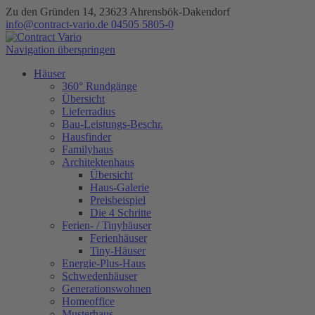
Zu den Gründen 14, 23623 Ahrensbök-Dakendorf
info@contract-vario.de
04505 5805-0
Navigation überspringen
Häuser
360° Rundgänge
Übersicht
Lieferradius
Bau-Leistungs-Beschr.
Hausfinder
Familyhaus
Architektenhaus
Übersicht
Haus-Galerie
Preisbeispiel
Die 4 Schritte
Ferien- / Tinyhäuser
Ferienhäuser
Tiny-Häuser
Energie-Plus-Haus
Schwedenhäuser
Generationswohnen
Homeoffice
Musterhaus