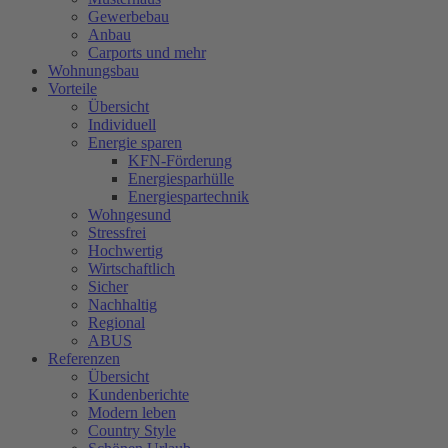
Gewerbebau
Anbau
Carports und mehr
Wohnungsbau
Vorteile
Übersicht
Individuell
Energie sparen
KFN-Förderung
Energiesparhülle
Energiespartechnik
Wohngesund
Stressfrei
Hochwertig
Wirtschaftlich
Sicher
Nachhaltig
Regional
ABUS
Referenzen
Übersicht
Kundenberichte
Modern leben
Country Style