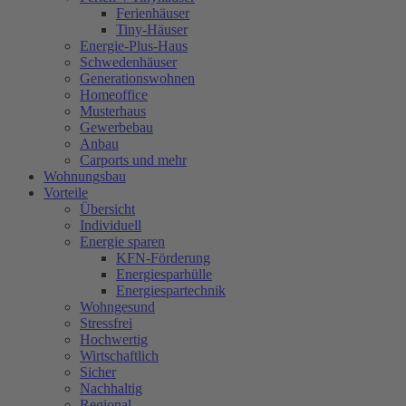
Ferienhäuser
Tiny-Häuser
Energie-Plus-Haus
Schwedenhäuser
Generationswohnen
Homeoffice
Musterhaus
Gewerbebau
Anbau
Carports und mehr
Wohnungsbau
Vorteile
Übersicht
Individuell
Energie sparen
KFN-Förderung
Energiesparhülle
Energiespartechnik
Wohngesund
Stressfrei
Hochwertig
Wirtschaftlich
Sicher
Nachhaltig
Regional