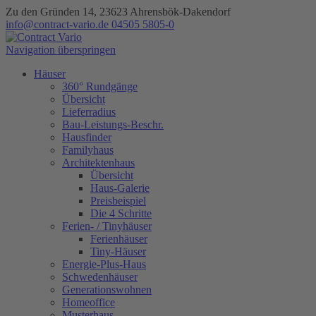
Zu den Gründen 14, 23623 Ahrensbök-Dakendorf
info@contract-vario.de
04505 5805-0
Navigation überspringen
Häuser
360° Rundgänge
Übersicht
Lieferradius
Bau-Leistungs-Beschr.
Hausfinder
Familyhaus
Architektenhaus
Übersicht
Haus-Galerie
Preisbeispiel
Die 4 Schritte
Ferien- / Tinyhäuser
Ferienhäuser
Tiny-Häuser
Energie-Plus-Haus
Schwedenhäuser
Generationswohnen
Homeoffice
Musterhaus