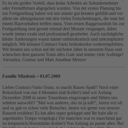
Es ist ein großer Vorteil, dass keine Arbeiten an Subunternehmer
oder Fremdfirmen abgegeben wurden. Von der ersten Planung bis
zur Fertigstellung haben wir uns immer gut beraten gefühlt und vor
allem nie alleingelassen mit den vielen Entscheidungen, die man bei
einem Bauvorhaben treffen muss. Vom ersten Baggeraushub bis zur
Fertigstellung sind gerade einmal drei Monate vergangen, dabei
wurde immer exakt und professionell gearbeitet. Auch nachtägliche
kleine Änderungen waren immer unbürokratisch und unkompliziert
möglich. Wir können Contract-Vario bedenkenlos weiterempfehlen.
Wir freuien uns schon auf die nächsten Jahre in unserem Haus und
wünschen dem ganzem Team alles Gute und immer viele Aufträge!
Alexantra, Gunnar und Mats Jonathan Menzer
Familie Mladenic
• 03.07.2009
Liebes Contract-Vario-Team, so macht Bauen Spaß!! Nach einer
Rekordzeit von nur 4 Monaten (mit Keller!) sind wir Anfang
Dezember 2008 in unser Traumhaus eingezogen und fühlen uns
seitdem sauwohl!! "Mal was anderes, das ist ja toll!", hören wir oft
und so gab es schon viele Besucher, denen wir gerne von unserer
Bauzeit erzählen! Es hat alles super geklappt und Ihr habt alle ei
sagenhaftes Tempo vorgelegt.( Für manchen war es manchmal gar
zu temporeich-Herzinfarkt drohte!) Von Anfang an passte alles: Bei