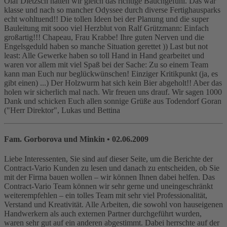
Olaf Dietzsch hatten wir gleich das richtige Bauchgefühl. Das war
klasse und nach so mancher Odyssee durch diverse Fertighausparks
echt wohltuend!! Die tollen Ideen bei der Planung und die super
Bauleitung mit sooo viel Herzblut von Ralf Grützmann: Einfach
großartig!!! Chapeau, Frau Krabbe! Ihre guten Nerven und die
Engelsgeduld haben so manche Situation gerettet )) Last but not
least: Alle Gewerke haben so toll Hand in Hand gearbeitet und
waren vor allem mit viel Spaß bei der Sache: Zu so einem Team
kann man Euch nur beglückwünschen! Einziger Kritikpunkt (ja, es
gibt einen) ...) Der Holzwurm hat sich kein Bier abgeholt!! Aber das
holen wir sicherlich mal nach. Wir freuen uns drauf. Wir sagen 1000
Dank und schicken Euch allen sonnige Grüße aus Todendorf Goran
("Herr Direktor", Lukas und Bettina
Fam. Gorborova und Minkin
• 02.06.2009
Liebe Interessenten, Sie sind auf dieser Seite, um die Berichte der
Contract-Vario Kunden zu lesen und danach zu entscheiden, ob Sie
mit der Firma bauen wollen – wir können Ihnen dabei helfen. Das
Contract-Vario Team können wir sehr gerne und uneingeschränkt
weiterempfehlen – ein tolles Team mit sehr viel Professionalität,
Verstand und Kreativität. Alle Arbeiten, die sowohl von hauseigenen
Handwerkern als auch externen Partner durchgeführt wurden,
waren sehr gut auf ein anderen abgestimmt. Dabei herrschte auf der