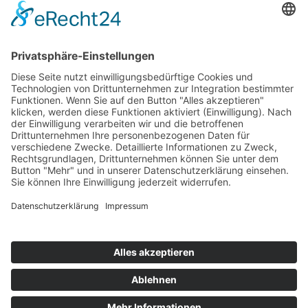
wir in unserem Haus und leben unserem TRAUM!!!!! Wir möchten
uns nochmal ganz herzlich bei OLAF,RALF,dem ganzen Contract
Vario Team und allen am Bau beteiligten Handwerkern für die sehr
gute Rundumbetreuung und Arbeit bedanken. An ALLE ,die bauen
möchten. empfehlen wir ein persönliches Gespräch zu vereinbaren,
denn Contract macht Euren Traum wahr! Vielen Dank
Seite 34 von 39
Anfang
Zurück
31
32
33
34
35
36
37
Vorwärts
Ende
zurück
Impressum
|
Datenschutz
|
Barrierefreiheitserklärung
|
Infopaket