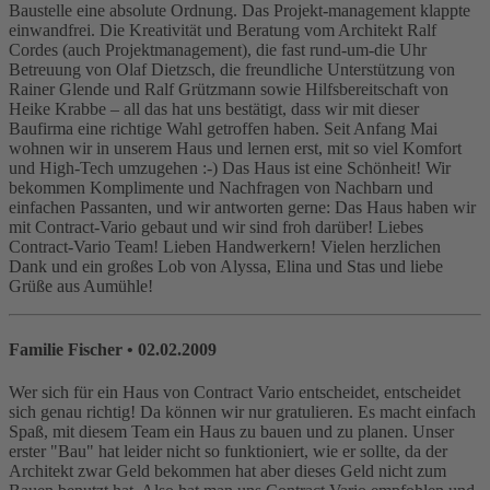
Baustelle eine absolute Ordnung. Das Projekt-management klappte
einwandfrei. Die Kreativität und Beratung vom Architekt Ralf
Cordes (auch Projektmanagement), die fast rund-um-die Uhr
Betreuung von Olaf Dietzsch, die freundliche Unterstützung von
Rainer Glende und Ralf Grützmann sowie Hilfsbereitschaft von
Heike Krabbe – all das hat uns bestätigt, dass wir mit dieser
Baufirma eine richtige Wahl getroffen haben. Seit Anfang Mai
wohnen wir in unserem Haus und lernen erst, mit so viel Komfort
und High-Tech umzugehen :-) Das Haus ist eine Schönheit! Wir
bekommen Komplimente und Nachfragen von Nachbarn und
einfachen Passanten, und wir antworten gerne: Das Haus haben wir
mit Contract-Vario gebaut und wir sind froh darüber! Liebes
Contract-Vario Team! Lieben Handwerkern! Vielen herzlichen
Dank und ein großes Lob von Alyssa, Elina und Stas und liebe
Grüße aus Aumühle!
Familie Fischer
• 02.02.2009
Wer sich für ein Haus von Contract Vario entscheidet, entscheidet
sich genau richtig! Da können wir nur gratulieren. Es macht einfach
Spaß, mit diesem Team ein Haus zu bauen und zu planen. Unser
erster "Bau" hat leider nicht so funktioniert, wie er sollte, da der
Architekt zwar Geld bekommen hat aber dieses Geld nicht zum