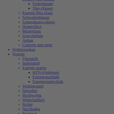
Ferienhäuser
Tiny-Häuser
Energie-Plus-Haus
Schwedenhäuser
Generationswohnen
Homeoffice
Musterhaus
Gewerbebau
Anbau
Carports und mehr
Wohnungsbau
Vorteile
Übersicht
Individuell
Energie sparen
KFN-Förderung
Energiesparhülle
Energiespartechnik
Wohngesund
Stressfrei
Hochwertig
Wirtschaftlich
Sicher
Nachhaltig
Regional