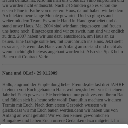
Bauen benutzt hat. Also hat man uns Contract Vario empfohlen und
wir wurden nicht enttäuscht. Nach 24 Stunden gab es schon die
ersten Pläne in Farbe von unserem Haus, darauf haben wir bei dem
Architekten neue lange Monate gewartet. Und so ging es auch
weiter mit dem Team. Es wurde Hand in Hand gearbeitet und da
stand unser Haus. Mai 2004 sind wir dann eingezogen und freuen
uns heute noch. Eingezogen sind wir zu zweit, nun sind wir endlich
zu dritt. 2007 haben wir uns dazu entschieden, am Haus an zu
bauen. Eine Garage sollte her, mit Durchbruch ins Haus. Jetzt sieht
es so aus, als wenn das Haus von Anfang an so stand und nicht als
wenn nachträglich etwas angebaut worden ist. Also viel Spaß beim
Bauen mit Contract Vario.
Nane und OLaf
• 29.01.2009
Hallo, augrund der Empfehlung lieber Freunde,die fast drei JAHRE
in einem von Euch gebautem Haus wohnen,sind wir vor fast einem
Jahr bei Euch gewesen. Sie berichteten nur positives von ihrem Bau
und fühlen sich bis heute sehr wohl! Daraufhin machten wir einen
Termin mit Euch. Nach dem ersten Gespräch wussten wir
gleich,dass wir mit Euch bauen werden,denn wir haben uns von
Anfang an wohl gefühlt! Wir wollten keinen gewöhnlichen
Bungalow und haben Euch unsere Gedanken dazu mitgeteilt. Ihr
habt daraus unser Traumhaus gebaut. Seit Oktober 2008 wohnen