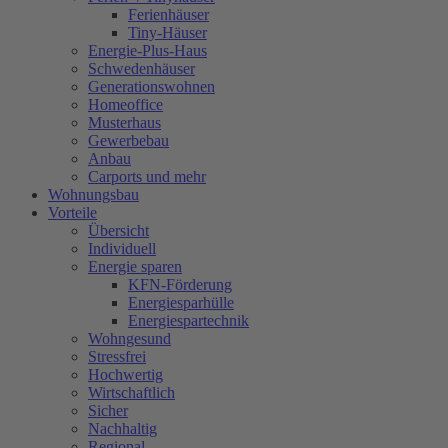
Ferienhäuser
Tiny-Häuser
Energie-Plus-Haus
Schwedenhäuser
Generationswohnen
Homeoffice
Musterhaus
Gewerbebau
Anbau
Carports und mehr
Wohnungsbau
Vorteile
Übersicht
Individuell
Energie sparen
KFN-Förderung
Energiesparhülle
Energiespartechnik
Wohngesund
Stressfrei
Hochwertig
Wirtschaftlich
Sicher
Nachhaltig
Regional