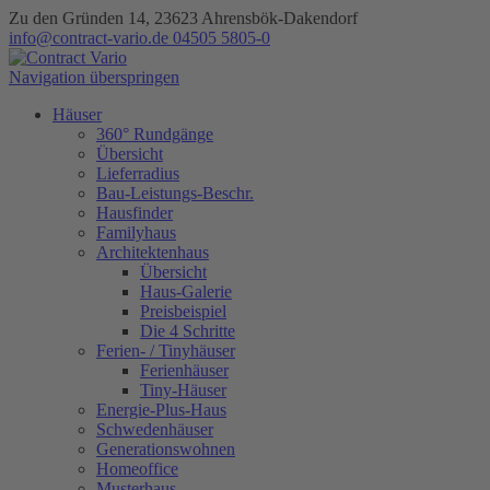
Zu den Gründen 14, 23623 Ahrensbök-Dakendorf
info@contract-vario.de
04505 5805-0
Navigation überspringen
Häuser
360° Rundgänge
Übersicht
Lieferradius
Bau-Leistungs-Beschr.
Hausfinder
Familyhaus
Architektenhaus
Übersicht
Haus-Galerie
Preisbeispiel
Die 4 Schritte
Ferien- / Tinyhäuser
Ferienhäuser
Tiny-Häuser
Energie-Plus-Haus
Schwedenhäuser
Generationswohnen
Homeoffice
Musterhaus