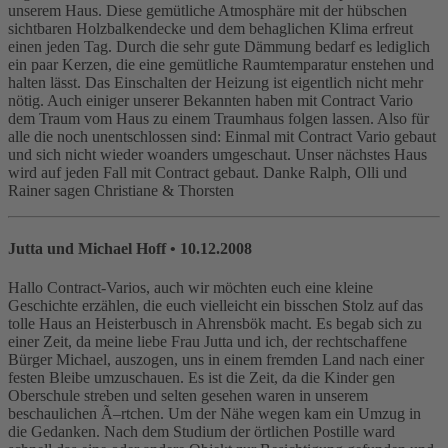
unserem Haus. Diese gemütliche Atmosphäre mit der hübschen
sichtbaren Holzbalkendecke und dem behaglichen Klima erfreut
einen jeden Tag. Durch die sehr gute Dämmung bedarf es lediglich
ein paar Kerzen, die eine gemütliche Raumtemparatur enstehen und
halten lässt. Das Einschalten der Heizung ist eigentlich nicht mehr
nötig. Auch einiger unserer Bekannten haben mit Contract Vario
dem Traum vom Haus zu einem Traumhaus folgen lassen. Also für
alle die noch unentschlossen sind: Einmal mit Contract Vario gebaut
und sich nicht wieder woanders umgeschaut. Unser nächstes Haus
wird auf jeden Fall mit Contract gebaut. Danke Ralph, Olli und
Rainer sagen Christiane & Thorsten
Jutta und Michael Hoff
• 10.12.2008
Hallo Contract-Varios, auch wir möchten euch eine kleine
Geschichte erzählen, die euch vielleicht ein bisschen Stolz auf das
tolle Haus an Heisterbusch in Ahrensbök macht. Es begab sich zu
einer Zeit, da meine liebe Frau Jutta und ich, der rechtschaffene
Bürger Michael, auszogen, uns in einem fremden Land nach einer
festen Bleibe umzuschauen. Es ist die Zeit, da die Kinder gen
Oberschule streben und selten gesehen waren in unserem
beschaulichen Ã–rtchen. Um der Nähe wegen kam ein Umzug in
die Gedanken. Nach dem Studium der örtlichen Postille ward