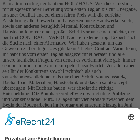
Klima tun möchte, der baut ein HOLZHAUS. Wer dies stressfrei,
mit ausgezeichneter Betreuung vom ersten Tag an bis zur Übergabe,
in super Qualität und zu einem fairen Preis will, die perfekte
Ausführung aller Gewerke und ausgezeichnete Handwerker sucht,
sowie den anderen bezüglich Material, Konstruktion und
Haustechnik immer einen großen Schritt voraus seinen möchte, der
baut mit CONTRACT VARIO. Noch ein kleine Tipp: Erspart Euch
die Suche nach einer Alternative. Wir haben gesucht, um das
Gewissen zu beruhigen - es gibt keine! Liebes Contract Vario Team,
Ihr habt uns vom ersten Tag an ausgezeichnet beraten und alle
unsere fachlichen Fragen, von denen es verdammt viele gab, immer
sehr ausführlich und extrem kompetent beantwortet. Vor allem aber
seit Ihr der Konkurrenz sowohl technisch als auch
zwischenmenschlich mehr als nur einen Schritt voraus. Wand-,
Dachaufbau, Materialien, Haustechnik und das Gesamtkonzept
überzeugen. Mit Euch zu bauen, war absolut die richtige
Entscheidung. Die Bauphase verlief wie erwartet ohne Probleme
und war sensationell kurz. Es lagen nur vier Monate zwischen dem
Begin der Bodenarbeiten im Februar und unserem Einzug im Juni
2008. Hier sei angemerkt, dass wir in ein komplett fertiggestelltes
Haus mit Energiestandard deutlich unter KfW40 und inklusive aller
Innen- und Außenarbeiten eingezogen sind. Die Koordination aller
beteiligten, d.h. auch der von uns in Fremdleistung beauftragten
Gewerke war perfekt. Wir fühlen uns sauwohl in unserem Haus und
würden sofort wieder mit Euch bauen. Vielen Herzlichen Dank, Ihr