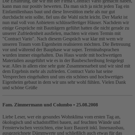
Die Erfahrung, die wir mit der Firma Contract Vario gemacht haben,
kann man nur positiv bewerten. Da man sich ja nicht jeden Tag ein
Einfamilienhaus baut und diese Investition mehr als nur gut
durchdacht sein sollte, fiel uns die Wahl nicht leicht. Der Markt ist
nun mal voll von Anbietern schlüsselfertiger Häuser. Nachdem wir
einige Gespräche mit Bauträgern geführt hatten die nicht gerade zu
unserer Zufriedenheit ausfielen, machten wir einen Termin mit
"Contract Vario". Nach diesem Gespräch war klar mit wem wir
unseren Traum vom Eigenheim realisieren möchten. Die Betreuung
vor und während der Bauphase war super. Terminabsprachen
wurden immer eingehalten. Das Haus wurde mit hochwertigen
Materialien ausgeführt wie es in der Baubeschreibung festgelegt
war. Alles in allem eine sehr gute Zusammenarbeit und wir sind mit
dem Ergebnis mehr als zufrieden. Contract Vario hat seine
Versprechen eingehalten und uns ein schönes und hochwertiges
Eigenheim gebaut in dem wir uns sehr wohl fühlen. Vielen Dank
und schöne Grüße
Fam. Zimmermann und Columbo
• 25.08.2008
Liebe Leser, wer ein gesundes Wohnklima vom ersten Tag an,
ökologisch und schadstofffrei bauen, auf feuchten Wände und
Fensterwischen verzichten, eine kurz Bauzeit inkl. Innenausbau,
ausgezeichnete Dämmwerte und schließlich auch etwas für das