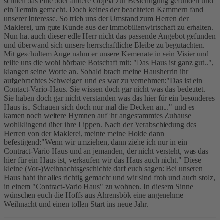
schnell das eine oder andere Objekt zur Besichtigung gefunden und
ein Termin gemacht. Doch keines der beachteten Kammern fand
unserer Interesse. So trieb uns der Umstand zum Herren der
Maklerei, um gute Kunde aus der Immobilienwirtschaft zu erhalten.
Nun hat auch dieser edle Herr nicht das passende Angebot gefunden
und überwand sich unsere herrschaftliche Bleibe zu begutachten.
Mit geschultem Auge nahm er unsere Kemenate in sein Visier und
teilte uns die wohl hörbare Botschaft mit: "Das Haus ist ganz gut..",
klangen seine Worte an. Sobald brach meine Hausherrin ihr
aufgebrachtes Schweigen und es war zu vernehmen:"Das ist ein
Contact-Vario-Haus. Sie wissen doch gar nicht was das bedeutet.
Sie haben doch gar nicht verstanden was das hier für ein besonderes
Haus ist. Schauen sich doch nur mal die Decken an..." und es
kamen noch weitere Hymnen auf ihr angestammtes Zuhause
wohlklingend über ihre Lippen. Nach der Verabschiedung des
Herren von der Maklerei, meinte meine Holde dann
befestigend:"Wenn wir umziehen, dann ziehe ich nur in ein
Contract-Vario Haus und an jemanden, der nicht versteht, was das
hier für ein Haus ist, verkaufen wir das Haus auch nicht." Diese
kleine (Vor-)Weihnachtsgeschichte darf euch sagen: Bei unseren
Haus habt ihr alles richtig gemacht und wir sind froh und auch stolz,
in einem "Contract-Vario Haus" zu wohnen. In diesem Sinne
wünschen euch die Hoffs aus Ahrensbök eine angenehme
Weihnacht und einen tollen Start ins neue Jahr.