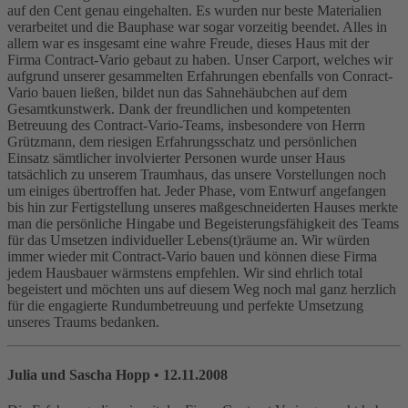
auf den Cent genau eingehalten. Es wurden nur beste Materialien
verarbeitet und die Bauphase war sogar vorzeitig beendet. Alles in
allem war es insgesamt eine wahre Freude, dieses Haus mit der
Firma Contract-Vario gebaut zu haben. Unser Carport, welches wir
aufgrund unserer gesammelten Erfahrungen ebenfalls von Conract-
Vario bauen ließen, bildet nun das Sahnehäubchen auf dem
Gesamtkunstwerk. Dank der freundlichen und kompetenten
Betreuung des Contract-Vario-Teams, insbesondere von Herrn
Grützmann, dem riesigen Erfahrungsschatz und persönlichen
Einsatz sämtlicher involvierter Personen wurde unser Haus
tatsächlich zu unserem Traumhaus, das unsere Vorstellungen noch
um einiges übertroffen hat. Jeder Phase, vom Entwurf angefangen
bis hin zur Fertigstellung unseres maßgeschneiderten Hauses merkte
man die persönliche Hingabe und Begeisterungsfähigkeit des Teams
für das Umsetzen individueller Lebens(t)räume an. Wir würden
immer wieder mit Contract-Vario bauen und können diese Firma
jedem Hausbauer wärmstens empfehlen. Wir sind ehrlich total
begeistert und möchten uns auf diesem Weg noch mal ganz herzlich
für die engagierte Rundumbetreuung und perfekte Umsetzung
unseres Traums bedanken.
Julia und Sascha Hopp
• 12.11.2008