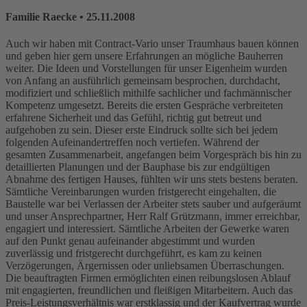
Familie Raecke
• 25.11.2008
Auch wir haben mit Contract-Vario unser Traumhaus bauen können
und geben hier gern unsere Erfahrungen an mögliche Bauherren
weiter. Die Ideen und Vorstellungen für unser Eigenheim wurden
von Anfang an ausführlich gemeinsam besprochen, durchdacht,
modifiziert und schließlich mithilfe sachlicher und fachmännischer
Kompetenz umgesetzt. Bereits die ersten Gespräche verbreiteten
erfahrene Sicherheit und das Gefühl, richtig gut betreut und
aufgehoben zu sein. Dieser erste Eindruck sollte sich bei jedem
folgenden Aufeinandertreffen noch vertiefen. Während der
gesamten Zusammenarbeit, angefangen beim Vorgespräch bis hin zu
detaillierten Planungen und der Bauphase bis zur endgültigen
Abnahme des fertigen Hauses, fühlten wir uns stets bestens beraten.
Sämtliche Vereinbarungen wurden fristgerecht eingehalten, die
Baustelle war bei Verlassen der Arbeiter stets sauber und aufgeräumt
und unser Ansprechpartner, Herr Ralf Grützmann, immer erreichbar,
engagiert und interessiert. Sämtliche Arbeiten der Gewerke waren
auf den Punkt genau aufeinander abgestimmt und wurden
zuverlässig und fristgerecht durchgeführt, es kam zu keinen
Verzögerungen, Ärgernissen oder unliebsamen Überraschungen.
Die beauftragten Firmen ermöglichten einen reibungslosen Ablauf
mit engagierten, freundlichen und fleißigen Mitarbeitern. Auch das
Preis-Leistungsverhältnis war erstklassig und der Kaufvertrag wurde