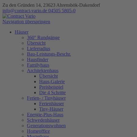
Zu den Gründen 14, 23623 Ahrensbök-Dakendorf
info@contract-vario.de
04505 5805-0
Navigation überspringen
Häuser
360° Rundgänge
Übersicht
Lieferradius
Bau-Leistungs-Beschr.
Hausfinder
Familyhaus
Architektenhaus
Übersicht
Haus-Galerie
Preisbeispiel
Die 4 Schritte
Ferien- / Tinyhäuser
Ferienhäuser
Tiny-Häuser
Energie-Plus-Haus
Schwedenhäuser
Generationswohnen
Homeoffice
Musterhaus