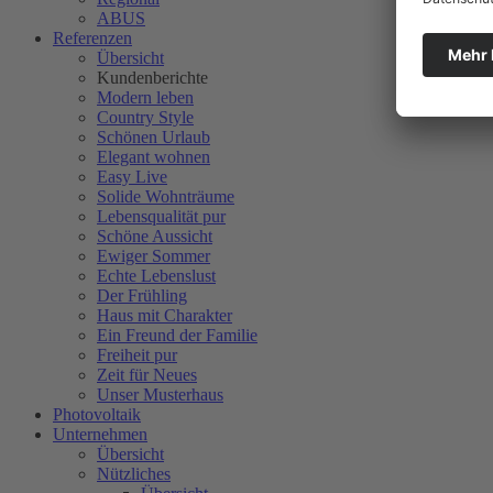
ABUS
Referenzen
Übersicht
Kundenberichte
Modern leben
Country Style
Schönen Urlaub
Elegant wohnen
Easy Live
Solide Wohnträume
Lebensqualität pur
Schöne Aussicht
Ewiger Sommer
Echte Lebenslust
Der Frühling
Haus mit Charakter
Ein Freund der Familie
Freiheit pur
Zeit für Neues
Unser Musterhaus
Photovoltaik
Unternehmen
Übersicht
Nützliches