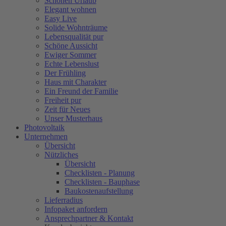
Schönen Urlaub
Elegant wohnen
Easy Live
Solide Wohnträume
Lebensqualität pur
Schöne Aussicht
Ewiger Sommer
Echte Lebenslust
Der Frühling
Haus mit Charakter
Ein Freund der Familie
Freiheit pur
Zeit für Neues
Unser Musterhaus
Photovoltaik
Unternehmen
Übersicht
Nützliches
Übersicht
Checklisten - Planung
Checklisten - Bauphase
Baukostenaufstellung
Lieferradius
Infopaket anfordern
Ansprechpartner & Kontakt