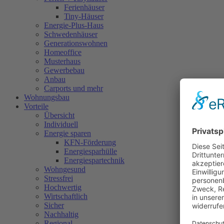
Ferienhäuser
Tiny-Häuser
Energie-Plus-Haus
Schwedenhäuser
Generationswohnen
Homeoffice
Musterhaus
Gewerbebau
Anbau
Carports und mehr
Wohnungsbau
Vorteile
Übersicht
Individuell
Energie sparen
KFN-Förderung
Energiesparhülle
Energiespartechnik
Wohngesund
Stressfrei
Hochwertig
Wirtschaftlich
Sicher
Nachhaltig
Regional